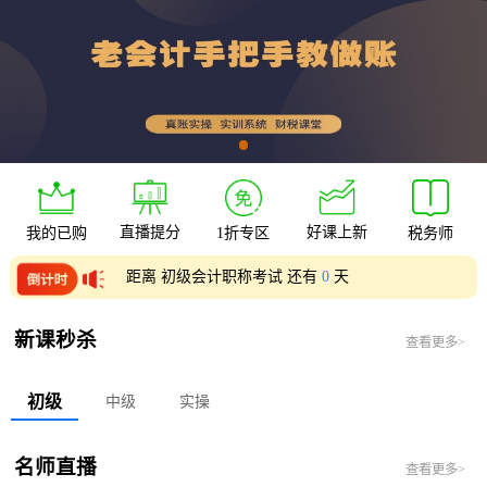
直播提分
好课上新
我的已购
1折专区
税务师
距离 初级会计职称考试 还有
0
天
距离 中级会计职称考试 还有
0
天
新课秒杀
查看更多>
初级
中级
实操
名师直播
查看更多>