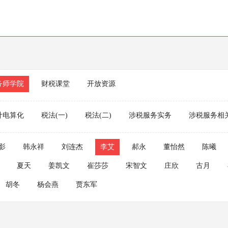
务师学院
财税课堂
开放资源
计电算化
税法(一)
税法(二)
涉税服务实务
涉税服务相
影
韩永祥
刘连杰
李艾
郝永
董怡然
陈曦
夏天
姜凯文
崔莎莎
宋智文
庄欣
古月
胡冬
杨会燕
贾东军