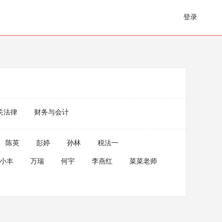
登录
关法律
财务与会计
陈英
彭婷
孙林
税法一
小丰
万瑞
何宇
李燕红
菜菜老师