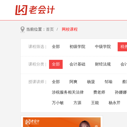
当前位置：
首页
/
网校课程
课程筛选 |
全部
初级学院
中级学院
税
课程分类 |
全部
会计基础
财经法规
会
授课讲师 |
全部
阿爽
杨菠
邹瑜
蔡
涉税服务相关法律
费老师
孙娜娜
万小敏
方源
王能
杨永芹