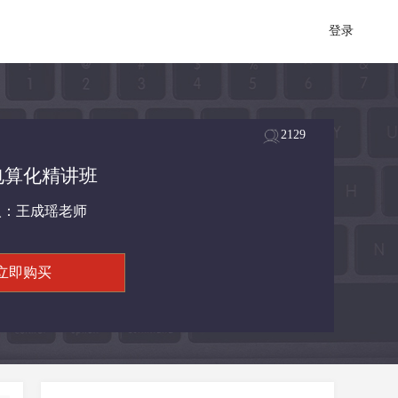
登录
2129
电算化精讲班
人：王成瑶老师
立即购买