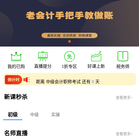
直播提分
好课上新
我的已购
1折专区
税务师
距离 初级会计职称考试 还有
0
天
距离 中级会计职称考试 还有
0
天
新课秒杀
查看更多>
初级
中级
实操
名师直播
查看更多>