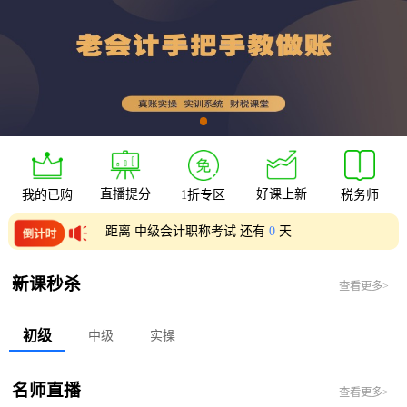
直播提分
好课上新
我的已购
1折专区
税务师
距离 中级会计职称考试 还有
0
天
距离 初级会计职称考试 还有
0
天
新课秒杀
查看更多>
初级
中级
实操
名师直播
查看更多>