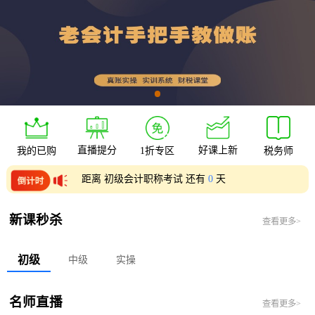
直播提分
好课上新
我的已购
1折专区
税务师
距离 初级会计职称考试 还有
0
天
距离 中级会计职称考试 还有
0
天
新课秒杀
查看更多>
初级
中级
实操
名师直播
查看更多>