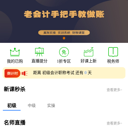
直播提分
好课上新
我的已购
1折专区
税务师
距离 初级会计职称考试 还有
0
天
距离 中级会计职称考试 还有
0
天
新课秒杀
查看更多>
初级
中级
实操
名师直播
查看更多>