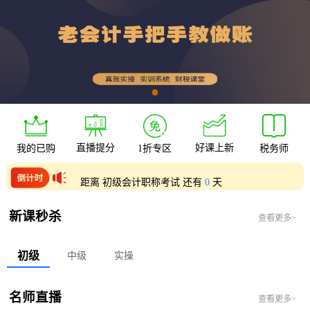
直播提分
好课上新
我的已购
1折专区
税务师
距离 中级会计职称考试 还有
0
天
距离 初级会计职称考试 还有
0
天
新课秒杀
查看更多>
初级
中级
实操
名师直播
查看更多>