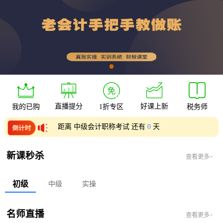
直播提分
好课上新
我的已购
1折专区
税务师
距离 中级会计职称考试 还有
0
天
距离 初级会计职称考试 还有
0
天
新课秒杀
查看更多>
初级
中级
实操
名师直播
查看更多>