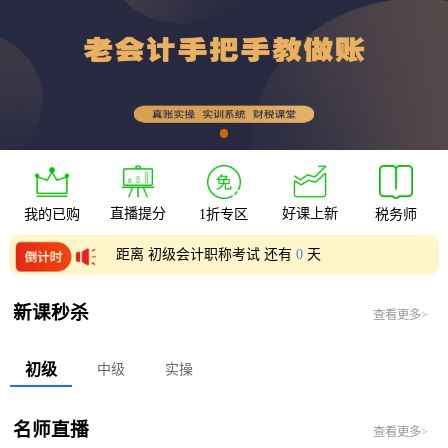
直播提分
好课上新
我的已购
1折专区
税务师
距离 初级会计职称考试 还有
0
天
距离 中级会计职称考试 还有
0
天
新课秒杀
查看更多>
初级
中级
实操
名师直播
查看更多>